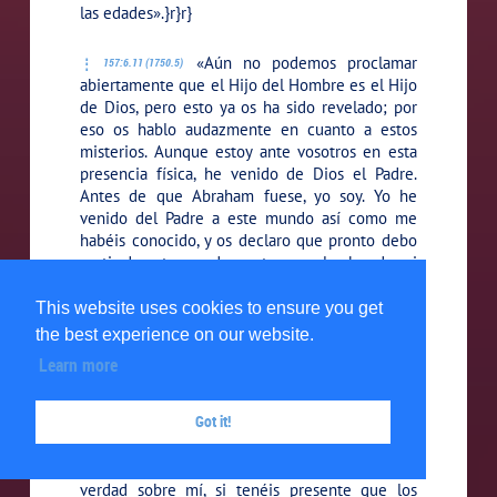
las edades».}r}r}
«Aún no podemos proclamar
157:6.11 (1750.5)
abiertamente que el Hijo del Hombre es el Hijo
de Dios, pero esto ya os ha sido revelado; por
eso os hablo audazmente en cuanto a estos
misterios. Aunque estoy ante vosotros en esta
presencia física, he venido de Dios el Padre.
Antes de que Abraham fuese, yo soy. Yo he
venido del Padre a este mundo así como me
habéis conocido, y os declaro que pronto debo
partir de este mundo y retornar a la obra de mi
Padre».}r}r}
This website uses cookies to ensure you get
«Ahora pues, ¿puede
the best experience on our website.
157:6.12 (1750.6)
comprender vuestra fe la verdad de estas
Learn more
declaraciones, si tenéis presente mi
advertencia de que el Hijo del Hombre no
Got it!
satisfacerá las expectativas de vuestros
antepasados y de su concepto del Mesías? Mi
reino no es de este mundo. ¿Podéis creer la
verdad sobre mí, si tenéis presente que los