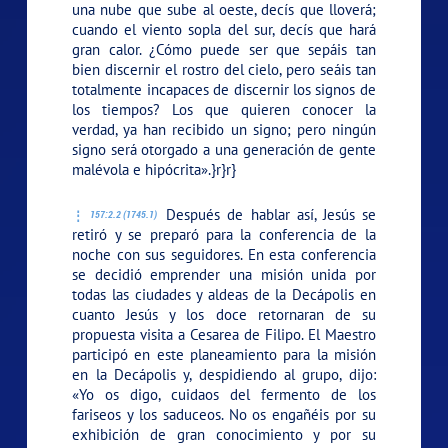
una nube que sube al oeste, decís que lloverá;
cuando el viento sopla del sur, decís que hará
gran calor. ¿Cómo puede ser que sepáis tan
bien discernir el rostro del cielo, pero seáis tan
totalmente incapaces de discernir los signos de
los tiempos? Los que quieren conocer la
verdad, ya han recibido un signo; pero ningún
signo será otorgado a una generación de gente
malévola e hipócrita».}r}r}
Después de hablar así, Jesús se
157:2.2 (1745.1)
retiró y se preparó para la conferencia de la
noche con sus seguidores. En esta conferencia
se decidió emprender una misión unida por
todas las ciudades y aldeas de la Decápolis en
cuanto Jesús y los doce retornaran de su
propuesta visita a Cesarea de Filipo. El Maestro
participó en este planeamiento para la misión
en la Decápolis y, despidiendo al grupo, dijo:
«Yo os digo, cuidaos del fermento de los
fariseos y los saduceos. No os engañéis por su
exhibición de gran conocimiento y por su