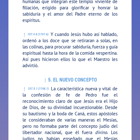
humanas que integran este templo viviente de
filiación, erigido para glorificar y honrar la
sabiduría y el amor del Padre eterno de los
espíritus.
Y cuando Jesús hubo así hablado,
157:4.8 (1747.6)
ordenó a los doce que se retiraran a solas, en
las colinas, para procurar sabiduría, fuerza y guía
espiritual hasta la hora de la comida vespertina.
Así pues hicieron ellos lo que el Maestro les
advirtió.
5. EL NUEVO CONCEPTO
La característica nueva y vital de
157:5.1 (1748.1)
la confesión de fe de Pedro fue el
reconocimiento claro de que Jesús era el Hijo
de Dios, de su divinidad incuestionable. Desde
su bautismo y la boda de Caná, estos apóstoles
le consideraban de varias maneras el Mesías,
pero no formaba parte del concepto judío del
libertador nacional, que él fuera
divino.
Los
judíos no habían enseñado que el Mesías