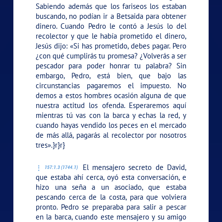
Sabiendo además que los fariseos los estaban
buscando, no podían ir a Betsaida para obtener
dinero. Cuando Pedro le contó a Jesús lo del
recolector y que le había prometido el dinero,
Jesús dijo:
«Si has prometido, debes pagar. Pero
¿con qué cumplirás tu promesa? ¿Volverás a ser
pescador para poder honrar tu palabra? Sin
embargo, Pedro, está bien, que bajo las
circunstancias pagaremos el impuesto. No
demos a estos hombres ocasión alguna de que
nuestra actitud los ofenda. Esperaremos aquí
mientras tú vas con la barca y echas la red, y
cuando hayas vendido los peces en el mercado
de más allá, pagarás al recolector por nosotros
tres».}r}r}
El mensajero secreto de David,
157:1.3 (1744.1)
que estaba ahí cerca, oyó esta conversación, e
hizo una seña a un asociado, que estaba
pescando cerca de la costa, para que volviera
pronto. Pedro se preparaba para salir a pescar
en la barca, cuando este mensajero y su amigo