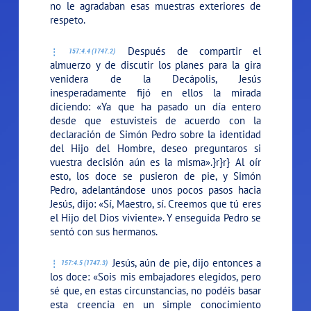
no le agradaban esas muestras exteriores de
respeto.
Después de compartir el
157:4.4 (1747.2)
almuerzo y de discutir los planes para la gira
venidera de la Decápolis, Jesús
inesperadamente fijó en ellos la mirada
diciendo:
«Ya que ha pasado un día entero
desde que estuvisteis de acuerdo con la
declaración de Simón Pedro sobre la identidad
del Hijo del Hombre, deseo preguntaros si
vuestra decisión aún es la misma».}r}r} Al oír
esto, los doce se pusieron de pie, y Simón
Pedro, adelantándose unos pocos pasos hacia
Jesús, dijo: «Sí, Maestro, sí. Creemos que tú eres
el Hijo del Dios viviente». Y enseguida Pedro se
sentó con sus hermanos.
Jesús, aún de pie, dijo entonces a
157:4.5 (1747.3)
los doce:
«Sois mis embajadores elegidos, pero
sé que, en estas circunstancias, no podéis basar
esta creencia en un simple conocimiento