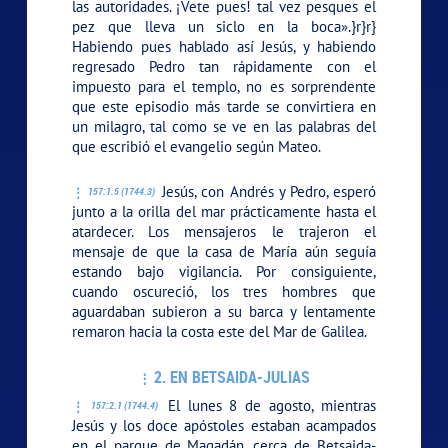
las autoridades. ¡Vete pues! tal vez pesques el
pez que lleva un siclo en la boca».}r}r}
Habiendo pues hablado así Jesús, y habiendo
regresado Pedro tan rápidamente con el
impuesto para el templo, no es sorprendente
que este episodio más tarde se convirtiera en
un milagro, tal como se ve en las palabras del
que escribió el evangelio según Mateo.
Jesús, con Andrés y Pedro, esperó
157:1.5 (1744.3)
junto a la orilla del mar prácticamente hasta el
atardecer. Los mensajeros le trajeron el
mensaje de que la casa de María aún seguía
estando bajo vigilancia. Por consiguiente,
cuando oscureció, los tres hombres que
aguardaban subieron a su barca y lentamente
remaron hacia la costa este del Mar de Galilea.
2. EN BETSAIDA-JULIAS
El lunes 8 de agosto, mientras
157:2.1 (1744.4)
Jesús y los doce apóstoles estaban acampados
en el parque de Magadán, cerca de Betsaida-