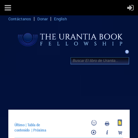
Contáctanos
Donar
English
Último
Tabla de
|
contenido
Próxima
|