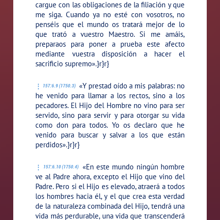
cargue con las obligaciones de la filiación y que
me siga. Cuando ya no esté con vosotros, no
penséis que el mundo os tratará mejor de lo
que trató a vuestro Maestro. Si me amáis,
preparaos para poner a prueba este afecto
mediante vuestra disposición a hacer el
sacrificio supremo».}r}r}
«Y prestad oído a mis palabras: no
157:6.9 (1750.3)
he venido para llamar a los rectos, sino a los
pecadores. El Hijo del Hombre no vino para ser
servido, sino para servir y para otorgar su vida
como don para todos. Yo os declaro que he
venido para buscar y salvar a los que están
perdidos».}r}r}
«En este mundo ningún hombre
157:6.10 (1750.4)
ve al Padre ahora, excepto el Hijo que vino del
Padre. Pero si el Hijo es elevado, atraerá a todos
los hombres hacia él, y el que crea esta verdad
de la naturaleza combinada del Hijo, tendrá una
vida más perdurable, una vida que transcenderá