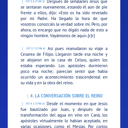
Después de señalarles Jesús que
157:3.6 (1746.3)
se sentaran nuevamente, estando él aún de pie
frente a ellos, dijo:
»Esto os ha sido revelado
por mi Padre. Ha llegado la hora de que
vosotros conozcáis la verdad sobre mí. Pero, por
ahora, os encargo que no digáis nada de esto a
ningún hombre. Vayámonos de aquí».}r}r}
Así pues reanudaron su viaje a
157:3.7 (1746.4)
Cesarea de Filipo. Llegaron tarde esa noche y
se alojaron en la casa de Celsus, quien los
estaba esperando. Los apóstoles durmieron
poco esa noche; parecían sentir que había
ocurrido un acontecimiento trascendental en
su vida y en la obra del reino.
4. LA CONVERSACIÓN SOBRE EL REINO
Desde el momento en que Jesús
157:4.1 (1746.5)
fue bautizado por Juan, y después de la
transformación del agua en vino en Caná, los
apóstoles virtualmente lo habían aceptado, en
varias ocasiones, como el Mesías. Por cortos